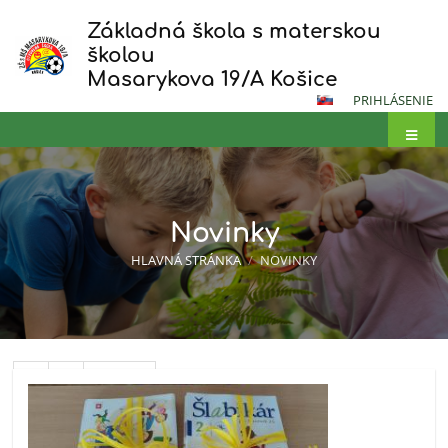
Základná škola s materskou
školou
Masarykova 19/A Košice
PRIHLÁSENIE
Novinky
HLAVNÁ STRÁNKA
/
NOVINKY
Novinky
1
2
Ďalší