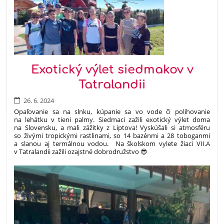
Exotický výlet siedmakov v
Tatralandii
26. 6. 2024
Opaľovanie sa na slnku, kúpanie sa vo vode či polihovanie
na lehátku v tieni palmy. Siedmaci zažili exotický výlet doma
na Slovensku, a mali zážitky z Liptova! Vyskúšali si atmosféru
so živými tropickými rastlinami, so 14 bazénmi a 28 toboganmi
a slanou aj termálnou vodou. Na školskom vylete žiaci VII.A
v Tatralandii zažili ozajstné dobrodružstvo 😎