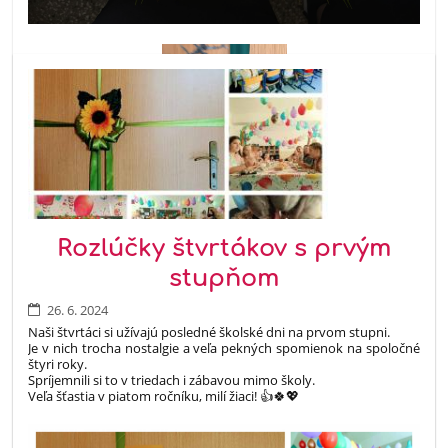
Rozlúčky štvrtákov s prvým
stupňom
26. 6. 2024
Naši štvrtáci si užívajú posledné školské dni na prvom stupni.
Je v nich trocha nostalgie a veľa pekných spomienok na spoločné
štyri roky.
Spríjemnili si to v triedach i zábavou mimo školy.
Veľa šťastia v piatom ročníku, milí žiaci! 👍🍀💖