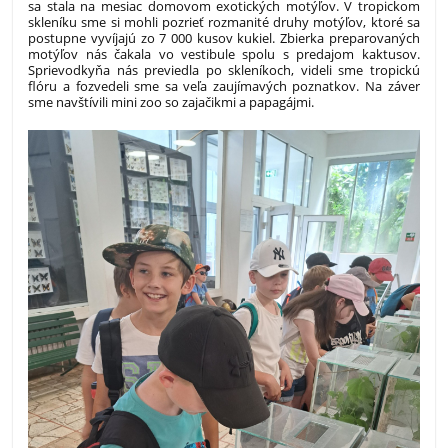
sa stala na mesiac domovom exotických motýľov. V tropickom
skleníku sme si mohli pozrieť rozmanité druhy motýľov, ktoré sa
postupne vyvíjajú zo 7 000 kusov kukiel. Zbierka preparovaných
motýľov nás čakala vo vestibule spolu s predajom kaktusov.
Sprievodkyňa nás previedla po skleníkoch, videli sme tropickú
flóru a fozvedeli sme sa veľa zaujímavých poznatkov. Na záver
sme navštívili mini zoo so zajačikmi a papagájmi.