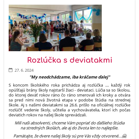
Rozlúčka s deviatakmi
27. 6. 2024
"My neodchádzame, iba kráčame ďalej"
S koncom školského roka prichádza aj rozlúčka .... každý rok
opúšťajú brány školy najstarší žiaci - deviataci. Lúčia sa so školou,
do ktorej deväť rokov ráno čo ráno smerovali ich kroky a otvára
sa pred nimi nová životná etapa v podobe štúdia na strednej
škole. Aj s našimi deviatakmi sa 26.6. prišlo na oficiálnej rozlúčke
rozlúčiť vedenie školy, učitelia a vychovávatelia, ktorí ich počas
deviatich rokov na našej škole sprevádzali.
Milí naši absolventi, chceme Vám popriať do ďalšieho štúdia
na stredných školách, ale aj do života len to najlepšie.
Pamätajte, že dvere našej školy sú pre Vás vždy otvorené...🤗