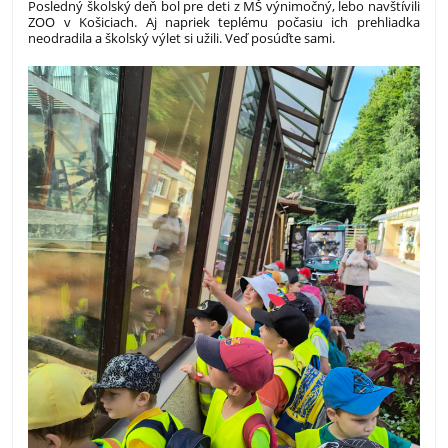
Posledný školský deň bol pre deti z MŠ výnimočný, lebo navštívili
ZOO v Košiciach. Aj napriek teplému počasiu ich prehliadka
neodradila a školský výlet si užili. Veď posúďte sami.