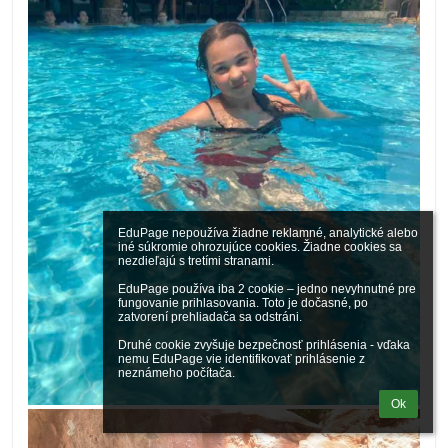
EduPage nepoužíva žiadne reklamné, analytické alebo 
iné súkromie ohrozujúce cookies. Žiadne cookies sa 
nezdieľajú s tretími stranami.

EduPage používa iba 2 cookie – jedno nevyhnutné pre 
fungovanie prihlasovania. Toto je dočasné, po 
zatvorení prehliadača sa odstráni.

Druhé cookie zvyšuje bezpečnosť prihlásenia - vďaka 
nemu EduPage vie identifikovať prihlásenie z 
neznámeho počítača.
Ok