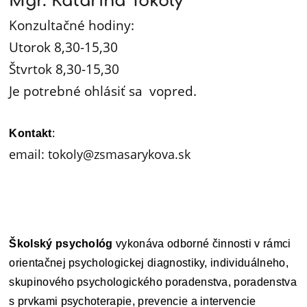
Mgr. Katarína Tököly
psychológ
Konzultačné hodiny:
Utorok 8,30-15,30
Štvrtok 8,30-15,30
Je potrebné
ohlásiť sa
vopred.
Kontakt
:
email: tokoly@zsmasarykova.sk
Školský psychológ
vykonáva odborné činnosti v rámci
orientačnej psychologickej diagnostiky, individuálneho,
skupinového psychologického poradenstva, poradenstva
s prvkami psychoterapie, prevencie a intervencie