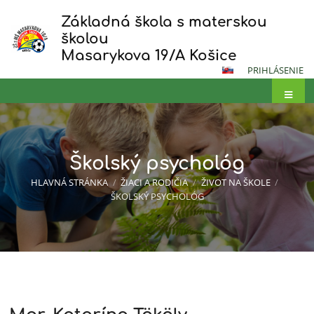
Základná škola s materskou
školou
Masarykova 19/A Košice
PRIHLÁSENIE
Školský psychológ
HLAVNÁ STRÁNKA
/
ŽIACI A RODIČIA
/
ŽIVOT NA ŠKOLE
/
ŠKOLSKÝ PSYCHOLÓG
Školský