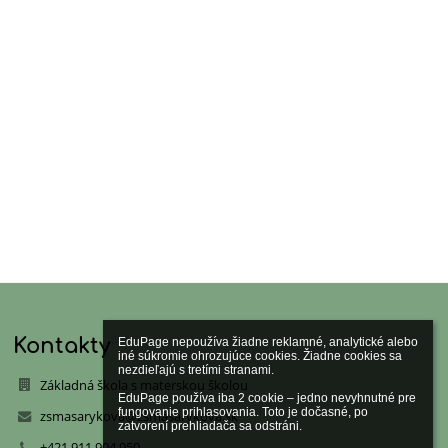
Kontakty
EduPage nepoužíva žiadne reklamné, analytické alebo 
iné súkromie ohrozujúce cookies. Žiadne cookies sa 
nezdieľajú s tretími stranami.

Základná škola s materskou školou
EduPage používa iba 2 cookie – jedno nevyhnutné pre 
fungovanie prihlasovania. Toto je dočasné, po 
zsmasarykova@zsmasarykova.sk
zatvorení prehliadača sa odstráni.

+421 911 904 950