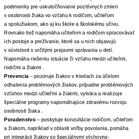
podmienky pre uskutočňovanie pozitívnych zmien
v osobnosti žiaka vo vzťahu k rodičom, učiteľom
a spolužiakom, ako aj ku škole a školskému učivu.
Rovnako tiež napomáha učiteľom a rodičom spracovávať
ich postoje a prežívanie, ktoré sa u nich objavujú
v súvislosti s určitými prejavmi správania u detí.
Napomáha riešeniu situácie či vzťahu medzi učiteľmi,
rodičmi a žiakmi .
Prevencia
– pozoruje žiakov v triedach za účelom
odhalenia problémových žiakov, prípadne problémových
vzťahov medzi učiteľmi a žiakmi, vytvára a realizuje
špeciálne programy napomáhajúce zdravému rozvoju
osobnosti žiaka .
Poradenstvo
– poskytuje konzultácie rodičom, učiteľom
a žiakom, napríklad v oblasti voľby povolania, pomáha
pri integrácii žiakov so špeciálnymi výchovno-