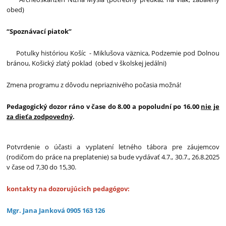
obed)
“Spoznávací piatok”
Potulky históriou Košíc - Miklušova väznica, Podzemie pod Dolnou
bránou, Košický zlatý poklad (obed v školskej jedálni)
Zmena programu z dôvodu nepriaznivého počasia možná!
Pedagogický dozor ráno v čase do 8.00 a popoludní po 16.00
nie je
za dieťa zodpovedný
.
Potvrdenie o účasti a vyplatení letného tábora pre záujemcov
(rodičom do práce na preplatenie) sa bude vydávať 4.7., 30.7., 26.8.2025
v čase od 7,30 do 15,30.
kontakty na dozorujúcich pedagógov:
Mgr. Jana Janková 0905 163 126