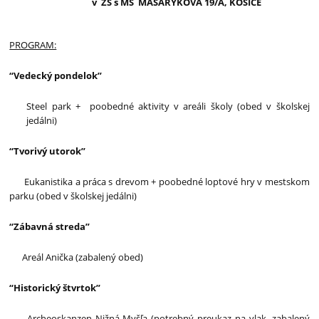
v
ZŠ s MŠ
MASARYKOVA
19/A,
KOŠICE
PROGRAM:
“Vedecký pondelok”
Steel park + poobedné aktivity v areáli školy (obed v školskej
jedálni)
“Tvorivý utorok”
Eukanistika a práca s drevom + poobedné loptové hry v mestskom
parku (obed v školskej jedálni)
“Zábavná streda”
Areál Anička (zabalený obed)
“Historický štvrtok”
Archeoskanzen Nižná Myšľa (potrebný preukaz na vlak, zabalený