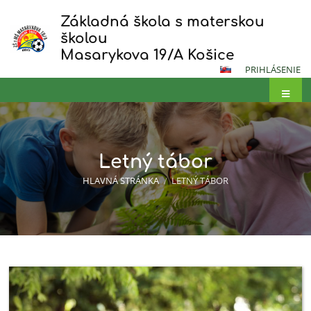
Základná škola s materskou
školou
Masarykova 19/A Košice
PRIHLÁSENIE
Letný tábor
HLAVNÁ STRÁNKA
/
LETNÝ TÁBOR
Letný
tábor