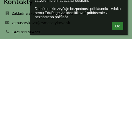
Kontakty
zatvorení prehliadača sa odstráni.

Druhé cookie zvyšuje bezpečnosť prihlásenia - vďaka 
Základná škola s materskou školou
nemu EduPage vie identifikovať prihlásenie z 
neznámeho počítača.
zsmasarykova@zsmasarykova.sk
Ok
+421 911 904 950
Masarykova 19/A, 040 01 Košice
04001 Košice
Slovakia
52109828
+421 55 622 19 56
PaedDr. Radoslav Lukács
+421 911 904 950
riaditel@zsmasarykova.sk
Mgr. Mária Tarabčáková
+421917254165
tarabcakova@zsmasarykova.sk