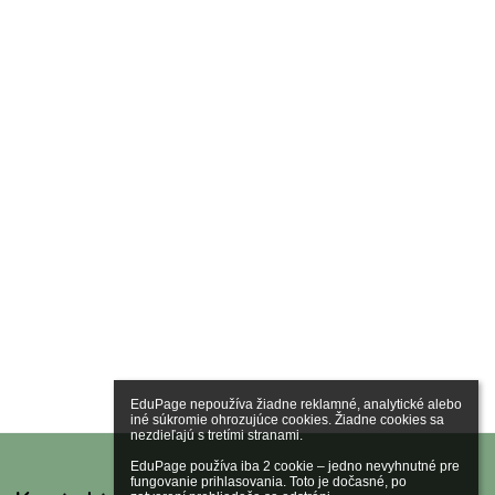
EduPage nepoužíva žiadne reklamné, analytické alebo 
iné súkromie ohrozujúce cookies. Žiadne cookies sa 
nezdieľajú s tretími stranami.

EduPage používa iba 2 cookie – jedno nevyhnutné pre 
fungovanie prihlasovania. Toto je dočasné, po 