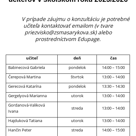
hodiny
učiteľov
V prípade záujmu o konzultáciu je potrebné
učiteľa kontaktovať emailom (v tvare
priezvisko@zsmasarykova.sk) alebo
prostredníctvom Edupage.
učiteľ
deň
čas
Babinecová Gabriela
pondelok
14:00 – 15:00
Čerepová Martina
štvrtok
13:00 – 14:00
Gerecová Katarína
pondelok
13:30 – 14:30
Gergelyová Marianna
utorok
13:00 – 14:00
Gordanová-Valiková
streda
13:00 – 14:00
Ivana
Hajduková Tatiana
utorok
13:00 – 14:00
Hančin Peter
streda
14:00 – 15:00