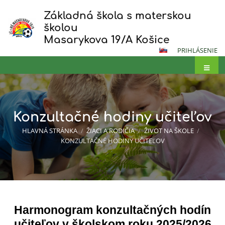
Základná škola s materskou
školou
Masarykova 19/A Košice
PRIHLÁSENIE
Konzultačné hodiny učiteľov
HLAVNÁ STRÁNKA
/
ŽIACI A RODIČIA
/
ŽIVOT NA ŠKOLE
/
KONZULTAČNÉ HODINY UČITEĽOV
Harmonogram konzultačných hodín
Konzultačné
učiteľov v školskom roku 2025/2026