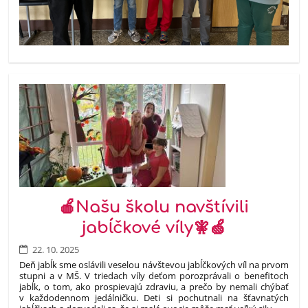
🍎Našu školu navštívili
jabĺčkové víly🧚🍏
22. 10. 2025
Deň jabĺk sme oslávili veselou návštevou jabĺčkových víl na prvom
stupni a v MŠ. V triedach víly deťom porozprávali o benefitoch
jabĺk, o tom, ako prospievajú zdraviu, a prečo by nemali chýbať
v každodennom jedálničku. Deti si pochutnali na šťavnatých