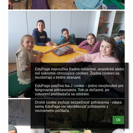
EduPage nepoužíva žiadne reklamné, analytické alebo 
iné súkromie ohrozujúce cookies. Žiadne cookies sa 
nezdieľajú s tretími stranami.

EduPage používa iba 2 cookie – jedno nevyhnutné pre 
fungovanie prihlasovania. Toto je dočasné, po 
zatvorení prehliadača sa odstráni.

Druhé cookie zvyšuje bezpečnosť prihlásenia - vďaka 
nemu EduPage vie identifikovať prihlásenie z 
neznámeho počítača.
Ok