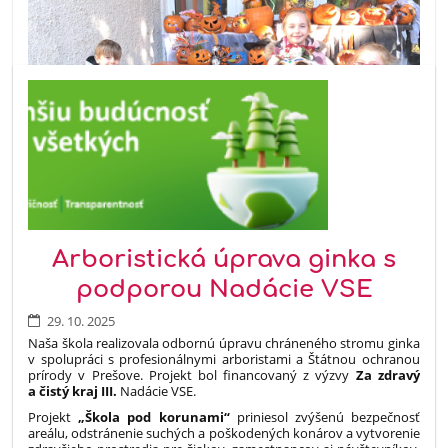
Arboristická úprava ginka s
podporou Nadácie VSE
29. 10. 2025
Naša škola realizovala odbornú úpravu chráneného stromu ginka
v spolupráci s profesionálnymi arboristami a Štátnou ochranou
3
prírody v Prešove. Projekt bol financovaný z výzvy
Za zdravý
a čistý kraj III.
Nadácie VSE.
Projekt
„Škola pod korunami“
priniesol zvýšenú bezpečnosť
areálu, odstránenie suchých a poškodených konárov a vytvorenie