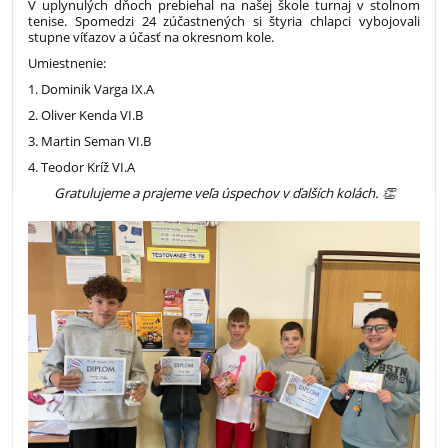
V uplynulých dňoch prebiehal na našej škole turnaj v stolnom
tenise. Spomedzi 24 zúčastnených si štyria chlapci vybojovali
stupne víťazov a účasť na okresnom kole.
Umiestnenie:
1. Dominik Varga IX.A
2. Oliver Kenda VI.B
3. Martin Seman VI.B
4. Teodor Kríž VI.A
Gratulujeme a prajeme veľa úspechov v ďalších kolách. 👏