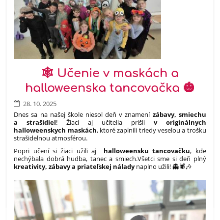
🕸️ Učenie v maskách a
halloweenska tancovačka 🎃
28. 10. 2025
Dnes sa na našej škole niesol deň v znamení
zábavy, smiechu
a strašidiel
! Žiaci aj učitelia prišli
v originálnych
halloweenskych maskách
, ktoré zaplnili triedy veselou a trošku
strašidelnou atmosférou.
Popri učení si žiaci užili aj
halloweensku tancovačku
, kde
nechýbala dobrá hudba, tanec a smiech.Všetci sme si deň plný
kreativity, zábavy a priateľskej nálady
naplno užili! 👻🕷️🎶