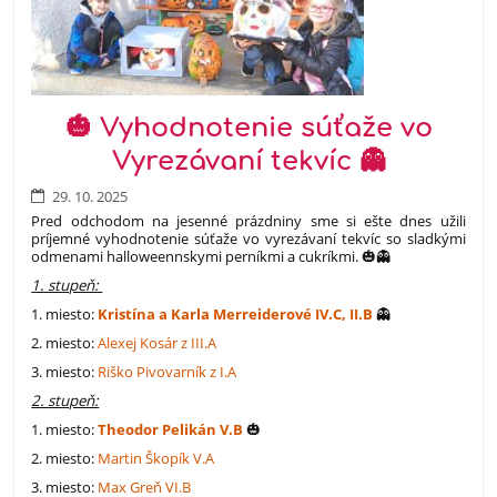
🎃 Vyhodnotenie súťaže vo
Vyrezávaní tekvíc 👻
29. 10. 2025
Pred odchodom na jesenné prázdniny sme si ešte dnes užili
príjemné vyhodnotenie súťaže vo vyrezávaní tekvíc so sladkými
odmenami halloweennskymi perníkmi a cukríkmi. 🎃👻
1. stupeň:
1. miesto:
Kristína a Karla Merreiderové IV.C, II.B
👻
2. miesto:
Alexej Kosár z III.A
3. miesto:
Riško Pivovarník z I.A
2. stupeň:
1. miesto:
Theodor Pelikán V.B
🎃
2. miesto:
Martin Škopík V.A
3. miesto:
Max Greň VI.B