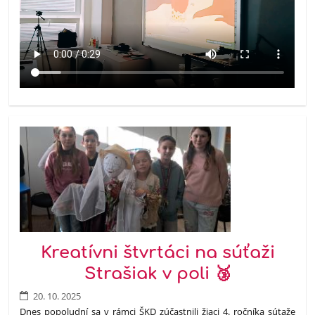
Kreatívni štvrtáci na súťaži
Strašiak v poli 🥉
20. 10. 2025
Dnes popoludní sa v rámci ŠKD zúčastnili žiaci 4. ročníka sútaže