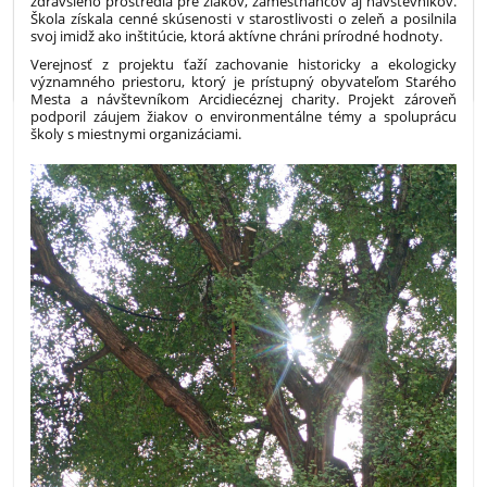
zdravšieho prostredia pre žiakov, zamestnancov aj návštevníkov.
Škola získala cenné skúsenosti v starostlivosti o zeleň a posilnila
svoj imidž ako inštitúcie, ktorá aktívne chráni prírodné hodnoty.
Verejnosť z projektu ťaží zachovanie historicky a ekologicky
významného priestoru, ktorý je prístupný obyvateľom Starého
Mesta a návštevníkom Arcidiecéznej charity. Projekt zároveň
podporil záujem žiakov o environmentálne témy a spoluprácu
školy s miestnymi organizáciami.