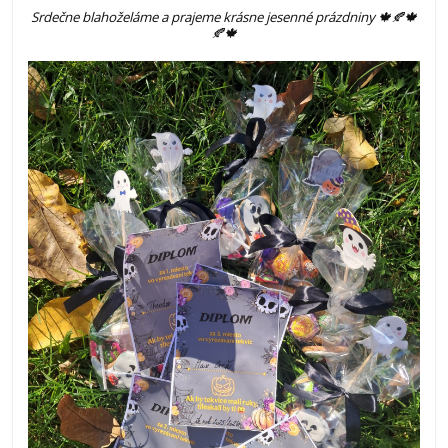
Srdečne blahoželáme a prajeme krásne jesenné prázdniny 🍁🍂🍁
🍂🍁