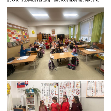
jabĺčkach a dozvedeli sa, že aj malé ovocie môže mať veľkú silu.