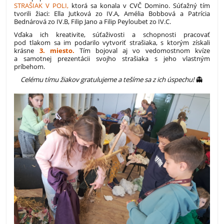
STRAŠIAK V POLI,
ktorá sa konala v CVČ Domino.
Súťažný tím
tvorili žiaci: Ella Jutková zo IV.A, Amélia Bobbová a Patrícia
Bednárová zo IV.B, Filip Jano a Filip Peyloubet zo IV.C.
Vďaka ich kreativite, súťaživosti a schopnosti pracovať
pod tlakom sa im podarilo vytvoriť strašiaka, s ktorým získali
krásne
3. miesto.
Tím bojoval aj vo vedomostnom kvíze
a samotnej prezentácii svojho strašiaka s jeho vlastným
príbehom.
Celému tímu žiakov gratulujeme a tešíme sa z ich úspechu!
👻