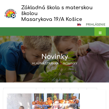
Základná škola s materskou
školou
Masarykova 19/A Košice
PRIHLÁSENIE
Novinky
HLAVNÁ STRÁNKA
/
NOVINKY
Novinky
Predchádzajúci
4
5
6
7
8
9
10
11
12
13
Ďalší