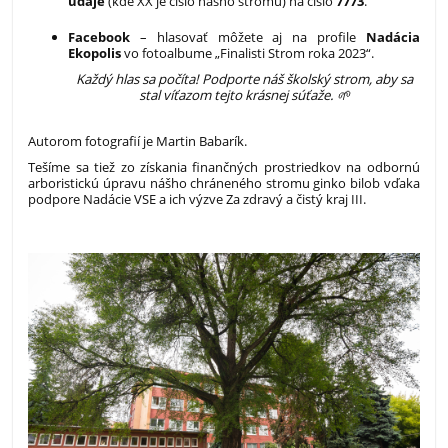
údaje
(kde XX je číslo nášho stromu) na číslo
7773
.
Facebook
– hlasovať môžete aj na profile
Nadácia
Ekopolis
vo fotoalbume „Finalisti Strom roka 2023“.
Každý hlas sa počíta! Podporte náš školský strom, aby sa
stal víťazom tejto krásnej súťaže. 🌱
Autorom fotografií je
Martin Babarík.
Tešíme sa tiež zo získania finančných prostriedkov na odbornú
arboristickú úpravu nášho chráneného stromu ginko bilob vďaka
podpore Nadácie VSE a ich výzve Za zdravý a čistý kraj III.