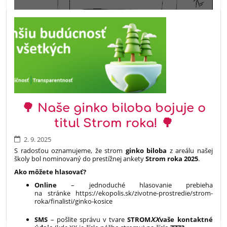
2
🌳 Naše ginko biloba bojuje o
titul Strom roka! 🌳
2. 9. 2025
S radosťou oznamujeme, že strom
ginko biloba
z areálu našej
školy bol nominovaný do prestížnej ankety
Strom roka 2025
.
Ako môžete hlasovať?
Online
– jednoduché hlasovanie prebieha
na stránke https://ekopolis.sk/zivotne-prostredie/strom-
roka/finalisti/ginko-kosice
SMS
– pošlite správu v tvare
STROM
XX
vaše kontaktné