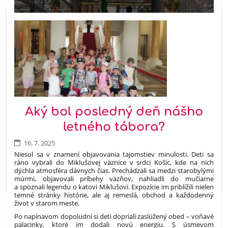
32
Aký bol posledný deň nášho
letného tábora?
16. 7. 2025
Niesol sa v znamení objavovania tajomstiev minulosti. Deti sa
ráno vybrali do Miklušovej väznice v srdci Košíc, kde na nich
dýchla atmosféra dávnych čias. Prechádzali sa medzi starobylými
múrmi, objavovali príbehy väzňov, nahliadli do mučiarne
a spoznali legendu o katovi Miklušovi. Expozície im priblížili nielen
temné stránky histórie, ale aj remeslá, obchod a každodenný
život v starom meste.
Po napínavom dopoludní si deti dopriali zaslúžený obed – voňavé
palacinky, ktoré im dodali novú energiu. S úsmevom