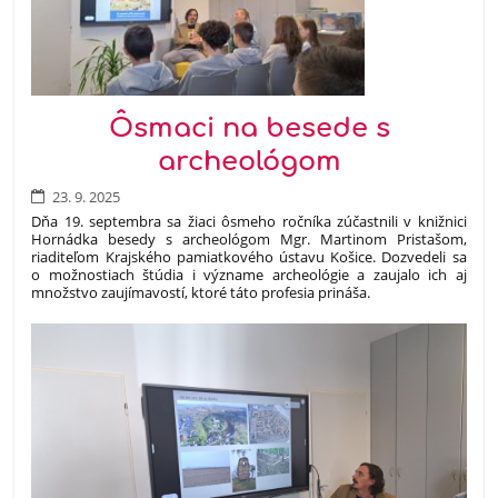
Ôsmaci na besede s
archeológom
23. 9. 2025
Dňa 19. septembra sa žiaci ôsmeho ročníka zúčastnili v knižnici
Hornádka besedy s archeológom Mgr. Martinom Pristašom,
riaditeľom Krajského pamiatkového ústavu Košice. Dozvedeli sa
o možnostiach štúdia i význame archeológie a zaujalo ich aj
množstvo zaujímavostí, ktoré táto profesia prináša.