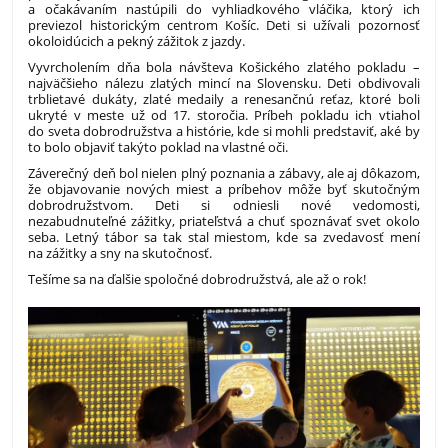
a očakávaním nastúpili do vyhliadkového vláčika, ktorý ich
previezol historickým centrom Košíc. Deti si užívali pozornosť
okoloidúcich a pekný zážitok z jazdy.
Vyvrcholením dňa bola návšteva Košického zlatého pokladu –
najväčšieho nálezu zlatých mincí na Slovensku. Deti obdivovali
trblietavé dukáty, zlaté medaily a renesančnú reťaz, ktoré boli
ukryté v meste už od 17. storočia. Príbeh pokladu ich vtiahol
do sveta dobrodružstva a histórie, kde si mohli predstaviť, aké by
to bolo objaviť takýto poklad na vlastné oči.
Záverečný deň bol nielen plný poznania a zábavy, ale aj dôkazom,
že objavovanie nových miest a príbehov môže byť skutočným
dobrodružstvom. Deti si odniesli nové vedomosti,
nezabudnuteľné zážitky, priateľstvá a chuť spoznávať svet okolo
seba. Letný tábor sa tak stal miestom, kde sa zvedavosť mení
na zážitky a sny na skutočnosť.
Tešíme sa na ďalšie spoločné dobrodružstvá, ale až o rok!