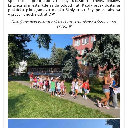
Spoločne si prešli budovu školy, ukázali im triedy, jedáleň,
knižnicu aj miesta, kde sa dá oddýchnuť.
Každý prvák dostal aj
praktickú piktagramovú mapku školy a stručný popis, aby sa
v prvých dňoch nestratil.🗺️
Ďakujeme deviatakom za ich ochotu, trpezlivosť a úsmev – ste
skvelí! 💙