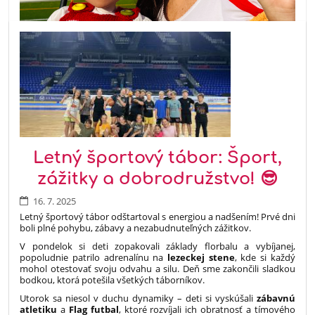
Letný športový tábor: Šport,
zážitky a dobrodružstvo! 😎
16. 7. 2025
Letný športový tábor odštartoval s energiou a nadšením! Prvé dni
boli plné pohybu, zábavy a nezabudnuteľných zážitkov.
V pondelok si deti zopakovali základy florbalu a vybíjanej,
popoludnie patrilo adrenalínu na
lezeckej stene
, kde si každý
mohol otestovať svoju odvahu a silu. Deň sme zakončili sladkou
bodkou, ktorá potešila všetkých táborníkov.
7
Utorok sa niesol v duchu dynamiky – deti si vyskúšali
zábavnú
atletiku
a
Flag futbal
, ktoré rozvíjali ich obratnosť a tímového