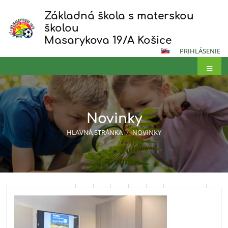
Základná škola s materskou
školou
Masarykova 19/A Košice
PRIHLÁSENIE
Novinky
HLAVNÁ STRÁNKA
/
NOVINKY
Novinky
Predchádzajúci
5
6
7
8
9
10
11
12
13
14
Ďalší