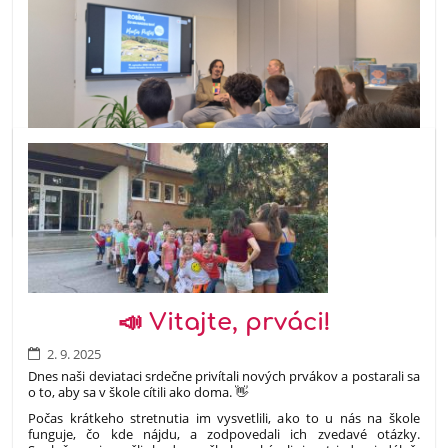
📣 Vitajte, prváci!
2. 9. 2025
Dnes naši deviataci srdečne privítali nových prvákov a postarali sa
o to, aby sa v škole cítili ako doma. 👋
Počas krátkeho stretnutia im vysvetlili, ako to u nás na škole
funguje, čo kde nájdu, a zodpovedali ich zvedavé otázky.