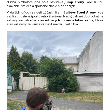
ducha. Vrcholom dňa bola návšteva
Jump arény
, kde si užili
skákanie, smiech a spoločné chvíle plné energie.
V ďalších dňoch sa deti zúčastnili aj
návštevy Steel Arény
, kde
zažili atmosféru športového štadióna. Nechýbali ani dobrodružné
aktivity ako
streľba z airsoftových zbraní
a
lukostreľba
, ktoré
si získali veľký záujem a rešpekt medzi účastníkmi.