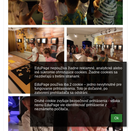
EduPage nepoužíva žiadne reklamné, analytické alebo 
iné súkromie ohrozujúce cookies. Žiadne cookies sa 
nezdieľajú s tretími stranami.

EduPage používa iba 2 cookie – jedno nevyhnutné pre 
fungovanie prihlasovania. Toto je dočasné, po 
zatvorení prehliadača sa odstráni.

Druhé cookie zvyšuje bezpečnosť prihlásenia - vďaka 
nemu EduPage vie identifikovať prihlásenie z 
neznámeho počítača.
Ok