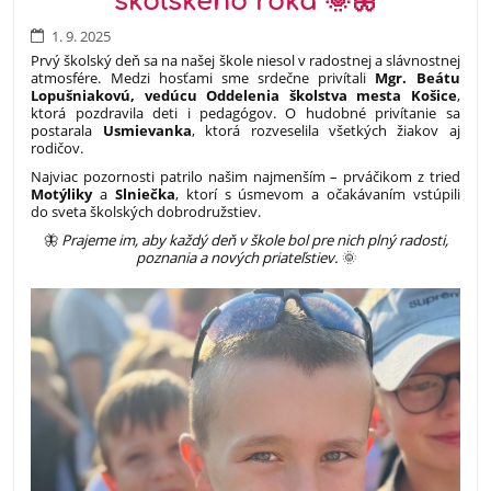
školského roka 🌞🦋
1. 9. 2025
Prvý školský deň sa na našej škole niesol v radostnej a slávnostnej
atmosfére. Medzi hosťami sme srdečne privítali
Mgr. Beátu
Lopušniakovú, vedúcu Oddelenia školstva mesta Košice
,
ktorá pozdravila deti i pedagógov. O hudobné privítanie sa
postarala
Usmievanka
, ktorá rozveselila všetkých žiakov aj
rodičov.
Najviac pozornosti patrilo našim najmenším – prváčikom z tried
Motýliky
a
Slniečka
, ktorí s úsmevom a očakávaním vstúpili
do sveta školských dobrodružstiev.
🦋
Prajeme im, aby každý deň v škole bol pre nich plný radosti,
poznania a nových priateľstiev.
🌞